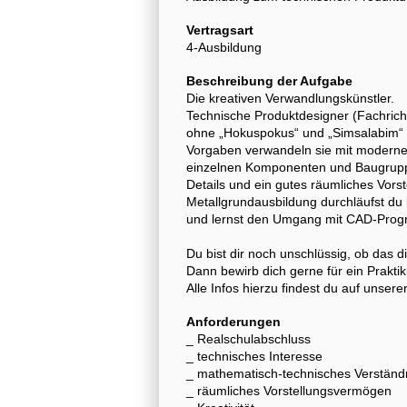
Vertragsart
4-Ausbildung
Beschreibung der Aufgabe
Die kreativen Verwandlungskünstler.
Technische Produktdesigner (Fachric
ohne „Hokuspokus“ und „Simsalabim“ a
Vorgaben verwandeln sie mit modern
einzelnen Komponenten und Baugruppen.
Details und ein gutes räumliches Vor
Metallgrundausbildung durchläufst du
und lernst den Umgang mit CAD-Progr
Du bist dir noch unschlüssig, ob das die
Dann bewirb dich gerne für ein Prakt
Alle Infos hierzu findest du auf unse
Anforderungen
_ Realschulabschluss
_ technisches Interesse
_ mathematisch-technisches Verständ
_ räumliches Vorstellungsvermögen