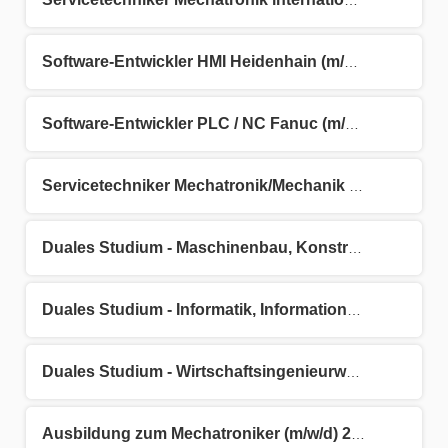
Servicetechniker Mechatronik international (m/w/d)
Software-Entwickler HMI Heidenhain (m/w/d)
Software-Entwickler PLC / NC Fanuc (m/w/d)
Servicetechniker Mechatronik/Mechanik für das Servicegebiet Bayern (m/w/d)
Duales Studium - Maschinenbau, Konstruktion & Entwicklung (B.Eng.) (m/w/d) 2027
Duales Studium - Informatik, Informationstechnik (B.Sc.) (m/w/d) 2027
Duales Studium - Wirtschaftsingenieurwesen, Allgemein (B.Eng.) (m/w/d) 2027
Ausbildung zum Mechatroniker (m/w/d) 2027