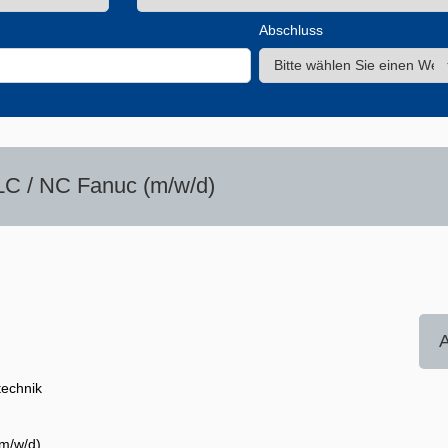
Abschluss
LC / NC Fanuc (m/w/d)
A
technik
(m/w/d)