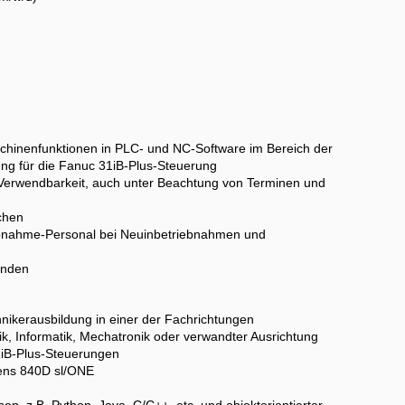
chinenfunktionen in PLC- und NC-Software im Bereich der
ung für die Fanuc 31iB-Plus-Steuerung
d Verwendbarkeit, auch unter Beachtung von Terminen und
chen
iebnahme-Personal bei Neuinbetriebnahmen und
unden
ikerausbildung in einer der Fachrichtungen
ik, Informatik, Mechatronik oder verwandter Ausrichtung
1iB-Plus-Steuerungen
ens 840D sl/ONE
en, z.B. Python, Java, C/C++, etc. und objektorientierter