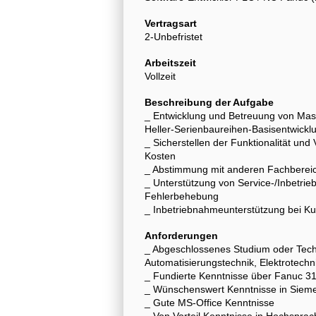
Vertragsart
2-Unbefristet
Arbeitszeit
Vollzeit
Beschreibung der Aufgabe
_ Entwicklung und Betreuung von Mas
Heller-Serienbaureihen-Basisentwickl
_ Sicherstellen der Funktionalität un
Kosten
_ Abstimmung mit anderen Fachberei
_ Unterstützung von Service-/Inbetr
Fehlerbehebung
_ Inbetriebnahmeunterstützung bei K
Anforderungen
_ Abgeschlossenes Studium oder Techn
Automatisierungstechnik, Elektrotechn
_ Fundierte Kenntnisse über Fanuc 3
_ Wünschenswert Kenntnisse in Siem
_ Gute MS-Office Kenntnisse
_ Von Vorteil Kenntnisse in Hochsprach